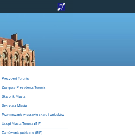
Prezydent Torunia
Zastępcy Prezydenta Torunia
Skarbnik Miasta
Sekretarz Miasta
Przyjmowanie w sprawie skarg i wniosków
Urząd Miasta Torunia (BIP)
Zamówienia publiczne (BIP)