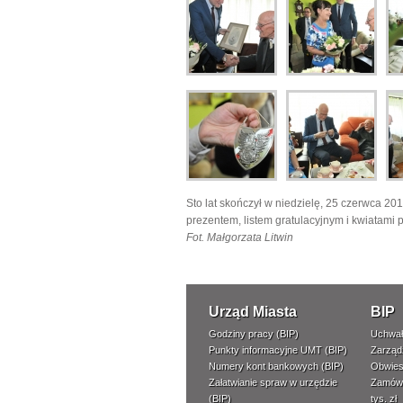
Sto lat skończył w niedzielę, 25 czerwca 201
prezentem, listem gratulacyjnym i kwiatami
Fot. Małgorzata Litwin
Urząd Miasta
BIP
Godziny pracy (BIP)
Uchwał
Punkty informacyjne UMT (BIP)
Zarząd
Numery kont bankowych (BIP)
Obwies
Załatwianie spraw w urzędzie
Zamówi
(BIP)
tys. zł