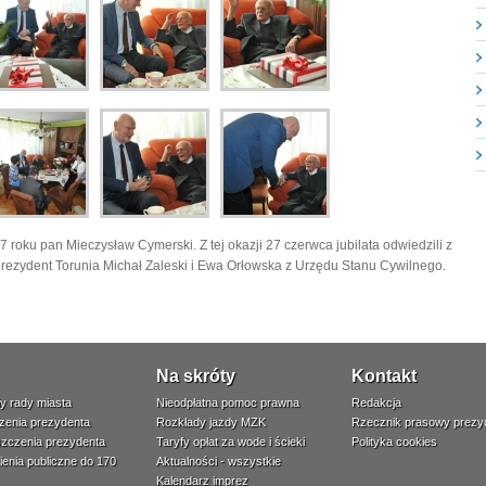
7 roku pan Mieczysław Cymerski. Z tej okazji 27 czerwca jubilata odwiedzili z
 prezydent Torunia Michał Zaleski i Ewa Orłowska z Urzędu Stanu Cywilnego.
Na skróty
Kontakt
y rady miasta
Nieodpłatna pomoc prawna
Redakcja
zenia prezydenta
Rozkłady jazdy MZK
Rzecznik prasowy prezy
zczenia prezydenta
Taryfy opłat za wode i ścieki
Polityka cookies
enia publiczne do 170
Aktualności - wszystkie
Kalendarz imprez