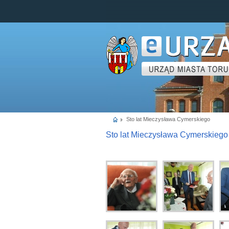
www.um.torun.pl
Sto lat Mieczysława Cymerskiego
Sto lat Mieczysława Cymerskiego